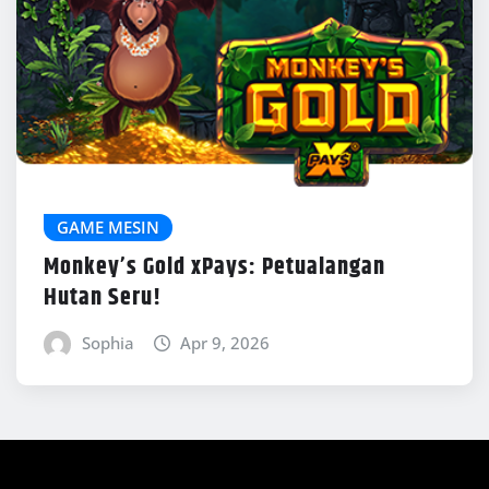
GAME MESIN
Monkey’s Gold xPays: Petualangan
Hutan Seru!
Sophia
Apr 9, 2026