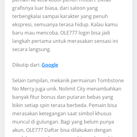
grafisnya luar biasa, dari saloon yang
terbengkalai sampai karakter yang penuh
ekspresi, semuanya terasa hidup. Kalau kamu
baru mau mencoba, OLE777 login bisa jadi
langkah pertama untuk merasakan sensasi ini
secara langsung.
Dikutip dari:
Google
Selain tampilan, mekanik permainan Tombstone
No Mercy juga unik. Nolimit City menambahkan
banyak fitur bonus dan putaran bebas yang
bikin setiap spin terasa berbeda. Pemain bisa
merasakan ketegangan saat simbol khusus
muncul di gulungan. Bagi yang belum punya
akun, OLE777 Daftar bisa dilakukan dengan