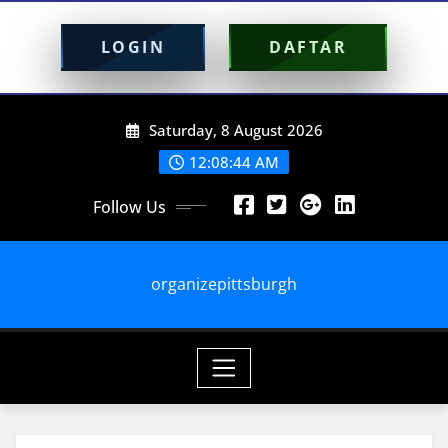
LOGIN
DAFTAR
Skip
Saturday, 8 August 2026
to
content
12:08:46 AM
Follow Us
organizepittsburgh